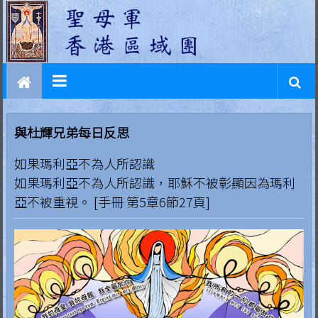
L
Skip
to
e
content
g
i
o
與杜輝兄弟每日反思
n
如果瑪利亞不為人所認識
o
如果瑪利亞不為人所認識，耶穌不被彰顯因為瑪利
f
亞不被重視。 [手冊 第5章6節27頁]
M
a
r
y