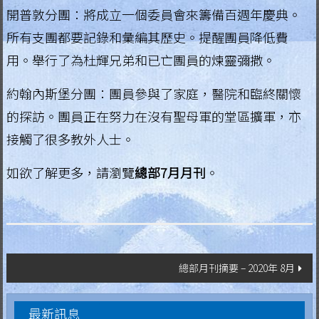
開普敦分團：將成立一個委員會來籌備百週年慶典。
所有支團都要記錄和彙編其歷史。提醒團員降低費
用。舉行了為杜輝兄弟和已亡團員的煉靈彌撒。
約翰內斯堡分團：團員參與了家庭，醫院和臨終關懷
的探訪。團員正在努力在沒有聖母軍的堂區擴軍，亦
接觸了很多教外人士。
如欲了解更多，請瀏覽
總部7月月刊
。
文
總部月刊摘要 – 2020年 8月
章
最新訊息