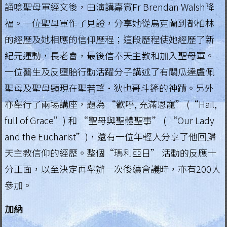
誦唸聖母軍經文後，由演講嘉賓Fr Brendan Walsh降
福。一位聖母軍作了見證，分享她從烏克蘭到都柏林
的經歷及她相應的信仰歷程；這段歷程使她經歷了新
紀元運動，長老會，最後信奉天主教和加入聖母軍。
一位醫生及反墮胎行動活躍分子講述了有關瓜達盧佩
聖母及聖母顯現在聖若望•狄也哥斗篷的神蹟。另外
亦舉行了兩埸講座，題為 “歡呼, 充滿恩寵” (“Hail,
full of Grace”) 和 “聖母與聖體聖事” ( “Our Lady
and the Eucharist”)，還有一位年輕人分享了他回歸
天主教信仰的經歷。整個“瑪利亞日” 活動的反應十
分正面，以至決定再舉辦一次後續會議時，亦有200人
參加。
加納