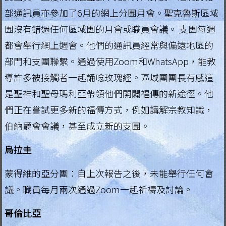
g
部通訊員亦參加了6月的網上分團月會。聖克魯斯區域
i
團沒有錯過任何區域團的月會或職員會議。 支團每週
a
都會舉行網上週會。他們的通訊員經常與偏遠地區的
部門和支團聯繫。通過使用Zoom和WhatsApp，能教
L
導許多被接觸者一起誦唸玫瑰經。區域團團長有感這
e
是聖神和聖母瑪利亞帶領他們開闢福傳的新途徑。他
g
們正在嘗試更多新的福傳方式，例如講解宗教知識，
i
o
伯納爵會會議，甚至成立新的支團。
n
烏拉圭
o
f
蒙得維的亞分團：自上次報告之後，未能舉行任何會
M
議。職員每月兩次通過Zoom一起祈禱及討論。
a
r
哥倫比亞
y