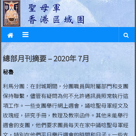
L
Skip
to
e
content
g
i
o
總部月刊摘要 – 2020年 7月
n
秘魯
o
f
利馬分團：在封城期間，分團職員與附屬部門和支團
保持聯繫，儘管有疑問為何不允許通訊員照常執行這
M
項工作。一些支團舉行網上週會，誦唸聖母軍經文及
a
玫瑰經，研究手冊，教理及教宗函件。其他未能舉行
r
週會的支團，他們要求團員每天在家中誦唸聖母軍經
y
文，特別在他們平日舉行週會的時間和日子。一些支