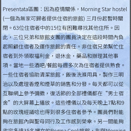
Presentata區團：因為疫情關係，Morning Star hostel
(一個為無家可歸者提供住宿的旅館) 三月份起暫時關
閉。63位住宿者中的15位有困難尋找其他住所。因
此，三位兄弟和旅館支團的團員決定在這段時間內負
起照顧住宿者及運作旅館的責任。非住宿兄弟幫忙住
宿者到外領取福利金，退休金，藥品和辦理其他事
項。當地一些酒吧/餐館每週多次為住宿者提供熟食。
一些住宿者協助清潔旅館，飯後洗滌用具，製作三明
治以及處理香煙和煙草的銷售和分發。每天都可以從
互聯網上參予彌撒，復活節的全部禮儀都在“男士宿
舍”的大屏幕上播放。這些禮儀以及每天晚上7點和9
點的玫瑰經誦唸也得到很多住宿者參予。團員們對能
夠在旅館內與聖母同行及工作感到榮幸。另一間能夠
收容多達35名婦女的Regina Coeli旅館，則與Morning