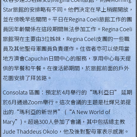
Star旅館的安排略有不同。他們決定在早上稍遲開放，
並在傍晚早些關閉。平日在Regina Coeli旅館工作的團
員因年齡關係在這段期間無法參加工作。Regina Coeli
旅館現在主要由3位姊妹，Regina Coeli支團的一些職
員及其他聖母軍團員負責運作。住宿者亦可以使用當
地方濟會Capuchin日間中心的服務，享用中心每天提
供的早餐和午餐。在復活節期間，於旅館前面的戶外
花園安排了拜苦路。
Consolata 區團：預定於4月舉行的“瑪利亞日” 延期
於6月通過Zoom舉行。這次會議的主題是杜輝兄弟提
出的“瑪利亞的新世界” (“A New World of
Mary”)。超過300人參加了會議，其中包括總主教
Jude Thaddeus Okolo，他及後對聖母軍表示感謝。