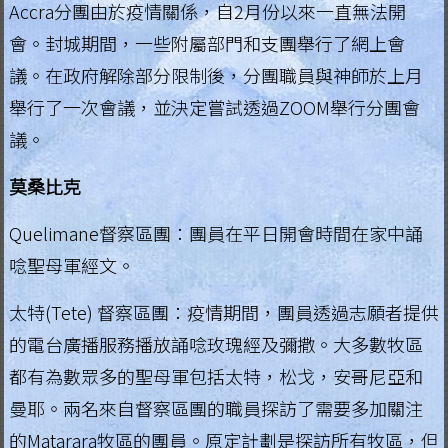
Accra分團由於疫情關係，自2月份以來一直無法開
會。封城期間，一些附屬部門和支團舉行了網上會
議。在政府解除部分限制後，分團職員與神師於上月
舉行了一次會議，並決定嘗試透過ZOOM舉行分團會
議。
莫桑比克
Quelimane督察區團：團員在平日開會時間在家中誦
唸聖母軍經文。
太特(Tete) 督察區團：疫情期間，團員透過志願者提供
的電台廣播服務播放誦唸玫瑰經及彌撒。大多數牧區
都有為數眾多的聖母軍包括太特，松戈，安哥尼亞和
曼耶。兩名來自督察區團的職員探訪了需要多加關注
的Matarara牧區的團員。原定計劃是探訪所有牧區，但