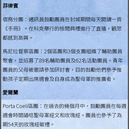
菲律賓
宿務分團：通訊員鼓勵團員在封城期間每天閱讀一頁
《手冊》。在科克舉行的檢閱典禮進行了直播，觀眾
都感到高興。
馬尼拉督察區團：2個區團和3個支團組織了輔助團員
聚會，並招募了89名輔助團員及62名活動團員。青年
團員的父母被邀請參加研討會，目的鼓勵他們參予推
動孩子定期出席週會及自身成為聖母軍的推廣者。
愛爾蘭
Porta Coeli區團：在過去的幾個月中，鼓勵團員在每週
週會時間誦唸聖母軍經文和玫瑰經。團員也參予了為
期54天的玫瑰經敬禮。