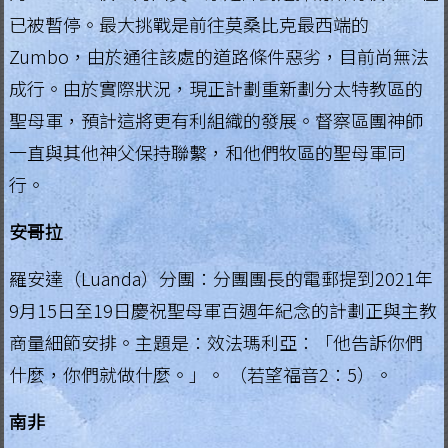
已被暫停。最大挑戰是前往莫桑比克最西端的
Zumbo，由於通往該處的道路條件惡劣，目前尚無法
成行。由於實際狀況，現正計劃重新劃分太特教區的
聖母軍，預計這將更有利組織的發展。督察區團神師
一直與其他神父保持聯繫，和他們牧區的聖母軍同
行。
安哥拉
羅安達（Luanda）分團：分團團長的電郵提到2021年
9月15日至19日慶祝聖母軍百週年紀念的計劃正與主教
商量細節安排。主題是：效法瑪利亞：「他告訴你們
什麼，你們就做什麼。」。 （若望福音2：5）。
南非