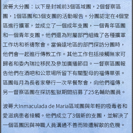
波哥大分團：以下是封城前3個區域團，2個督察區
.
H
團，1個區團和3個支團的活動報告。分團認定在4個堂
o
區進行擴軍，並成立了一個成年支團，一個青年區團
n
和一個青年支團。他們還為附屬部門組織了各種擴軍
g
工作坊和祈禱聚會。當偏遠地區的部門探訪分團時，
K
他們會一起進行傳教工作。其他工作包括接觸無家可
o
歸者和委內瑞拉移民及參加廣播節目。一督察區團報
n
告他們在酒吧和公眾場所留下有關聖母的福傳單張。
g
R
區團每月為長者家舉行一次早餐聚會，向他們福傳。
e
另一督察區團在探訪監獄期間招募了25名輔助團員。
g
波哥大Inmaculada de Maria區域團與年輕的吸毒者和
i
愛滋病患者接觸。他們成立了3個新的支團，並解決了
a
一個區團因與神職人員溝通不善而險遭解散的危機。