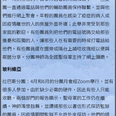
團一直通過電話與他們的輔助團員保持聯繫，並與他
.
們進行網上聚會。年輕的團員在感染了疫症的病人或
H
因疫情離世的人的房屋外面祈禱；此舉非常受到那些
o
家庭的歡迎。有些團員則把他們的電話號碼交給那些
n
擔憂和孤獨的人，讓那些人在有需要的時候打電話給
g
他們。有些團員還在窗旁或陽台上誦唸玫瑰經以便與
鄰居分享。分團神師為全國聖母軍主持了網上彌撒。
K
o
玻利維亞
n
拉巴斯分團：4月和6月的分團月會經Zoom舉行，並有
g
很多人參加。由於缺少必需的硬件，因此有些人只能
收聽。兩個部門的報告顯示，聖母軍的工作仍在繼
R
續。神師滿懷鼓舞，並讚揚那些以書信形式探訪監獄
e
的團員，因疫情期間監獄不允許外來探訪。他們的總