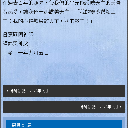
在過去百年的照亮，使我們的星光能反映天主的美善
g
及慈愛，讓我們一起讚美天主：「我的靈魂讚頌上
i
主；我的心神歡樂於天主，我的救主！」
a
督察區團神師
L
譚錦榮神父
e
二零二一年九月五日
g
i
o
n
o
文
神師訓話 – 2021年 7月
f
章
M
神師訓話 – 2021年 8月
導
a
r
覽
最新訊息
y