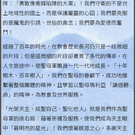
隊：「勇敢像衝鋒陷陣的大軍」！我們守衛的不是世
.
上地域性的國土，而是保護屬靈的心田；我們要克服
H
的是魔鬼的引誘、世俗的貪念；我們要為愛德而奮
鬥！
o
n
經過了百年的時光，在教會歷史長河仍只是一段微細
g
的片段；但是這微細的片段卻養育了多代的傳承，在
人生旅途中，使聖母軍團員一代一代地成長。「十年
K
樹木、百年樹人」，我們在聖母的眷顧下，成功地維
o
繫著整個團體的精神，且學習以聖母瑪利亞 「謙遜聽
n
命」的精神，為教會及世界服務。
g
「光榮天主、成聖自己、聖化他人」就是我們作為聖
R
母軍的座右銘：藉著祈禱及服務，使我們成為天主眼
e
中「最明亮的星光」！我們懷著感恩之心，多謝天主