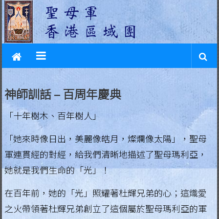
L
Skip
to
e
content
g
i
o
神師訓話 – 百周年慶典
n
「十年樹木、百年樹人」
o
f
「她來時像日出，美麗像皓月，燦爛像太陽」，聖母
軍連貫經的對經，給我們清晰地描述了聖母瑪利亞，
M
她就是我們生命的「光」！
a
在百年前，她的「光」照耀著杜輝兄弟的心；這熾愛
r
之火帶領著杜輝兄弟創立了這個屬於聖母瑪利亞的軍
y