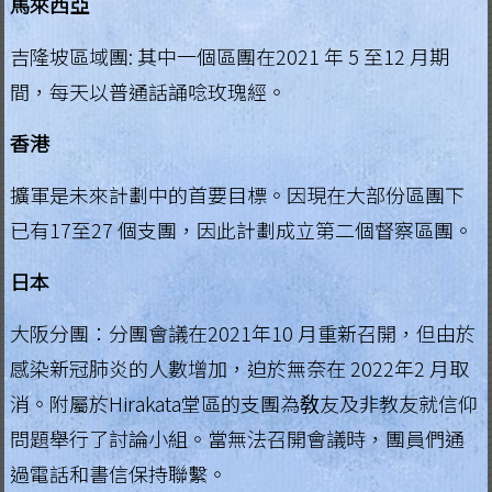
馬來西亞
.
吉隆坡區域團: 其中一個區團在2021 年 5 至12 月期
H
o
間，每天以普通話誦唸玫瑰經。
n
香港
g
K
擴軍是未來計劃中的首要目標。因現在大部份區團下
o
已有17至27 個支團，因此計劃成立第二個督察區團。
n
g
日本
R
大阪分團：分團會議在2021年10 月重新召開，但由於
e
g
感染新冠肺炎的人數增加，迫於無奈在 2022年2 月取
i
消。附屬於Hirakata堂區的支團為敎友及非教友就信仰
a
問題舉行了討論小組。當無法召開會議時，團員們通
過電話和書信保持聯繫。