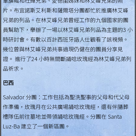
軍旗幟和杜輝兄弟、愛德閨姊妹和林艾峰兄弟的照
片。布宜諾斯艾利斯和薩爾塔分團都忙於推廣林艾峰
兄弟的列品。在林艾峰兄弟曾經工作的九個國家的團
員幫助下，舉辦了一場以林艾峰兄弟列品為主題的3 小
時研討會。有數以百計西班牙語人仕觀看了該視頻。
幾位曾與林艾峰兄弟共事過現仍健在的團員分享見
證。 進行了24 小時無間斷誦唸玫瑰經為林艾峰兄弟列
品祈求。
巴西
Salvador 分團：工作包括為聖洗聖事的父母和代父母
作準備，玫瑰月在公共廣場誦唸玫瑰經，還有伴隨葬
禮隊伍前往墓地並帶領誦唸玫瑰經。分團在 Santa
Luz-Ba 建立了一個新區團。