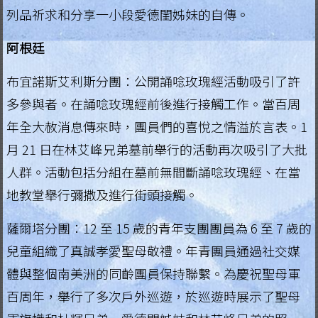
列品祈求和分享一小段愛德閨姊妹的自傳。
阿根廷
布宜諾斯艾利斯分團：公開誦唸玫瑰經活動吸引了許
多參與者。在誦唸玫瑰經前後進行接觸工作。當百周
年全大赦消息傳來時，團員們的喜悅之情溢於言表。1
月 21 日在林艾峰兄弟墓前舉行的活動再次吸引了大批
人群。活動包括分組在墓前無間斷誦唸玫瑰經、在當
地教堂舉行彌撒及進行街頭接觸。
薩爾塔分團：12 至 15 歲的青年支團團員為 6 至 7 歲的
兒童組織了真誠孝愛聖母敬禮。年青團員通過社交媒
體與整個南美洲的同齡團員保持聯繫。為慶祝聖母軍
百周年，舉行了多次戶外巡遊，於巡遊時展示了聖母