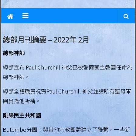
L
Skip
to
e
content
g
總部月刊摘要 – 2022年 2月
i
o
總部神師
n
總部宣布 Paul Churchill 神父已被愛爾蘭主教團任命為
o
總部神師。
f
總部全體職員祝賀Paul Churchill 神父並請所有聖母軍
M
團員為他祈禱。
a
剛果民主共和國
r
Butembo分團：與其他宗教團體建立了聯繫，一些新
y