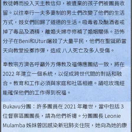
教徒轉而投入天主教信仰，被遺棄的孩子們被團員收
.
留。以往奉行一夫多妻制的男士們改變了他們的生活
H
方式，妓女們回歸了道德的生活。吸毒者及酗酒者戒
掉了毒品及酒精，離婚夫婦亦修補了婚姻關係。恐怖
o
分子在Beni和Uturi屠殺了大量平民，他們在聖誕節當
n
天向教堂投擲炸彈，造成 八人死亡及多人受傷。
g
奉教宗方濟各呼籲外方傳教及福傳應團結一致，將在
K
2022 年建立一個系統，以促成跨世代間的對話和融
o
合。教育和工作必須與家庭和社區相連。誦唸玫瑰經
n
能確保他們的工作得到祝福。
g
Bukavu分團：許多團員在 2021 年離世，當中包括 3
R
位督察區團團長，請為他們祈禱。分團團長 Leonie
e
Mulamba 姊妹曾因感染新冠肺炎住院，她向為她的康