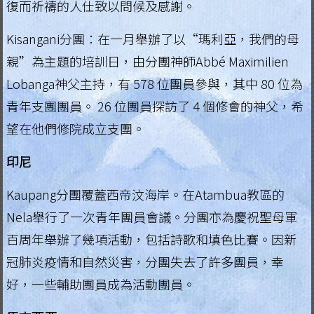
復而祈禱的人仕致以問候及感謝。
g
i
Kisangani分團：在一月舉辦了以“瑪利亞，我們的母
親”為主題的培訓日，由分團神師Abbé Maximilien
a
Lobanga神父主持，有 578 位團員參與，其中 80 位為
L
青年支團團員。 26 位團員探訪了 4 個修會的神父，希
e
望在他們修院成立支團。
g
i
印尼
o
n
Kaupang分團覆蓋西帝汶海岸。在Atambua教區的
o
Nela舉行了一次青年團員會議。分團亦為慶祝聖母軍
f
百周年舉辦了幾項活動，包括詩歌和填色比賽。因新
M
冠肺炎疫情和自然災害，分團失去了許多團員，幸
a
好，一些輔助團員成為活動團員。
r
y