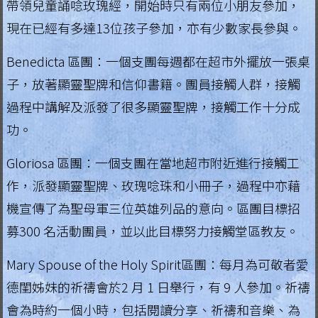
帶領兒童誦唸玫瑰經，開始時只有兩位小朋友參加，
現在已經有多達13位孩子參加，亦有少數家長參與。
Benedicta 區團：一個支團每週都在超市外擺放一張桌
子，放著顯靈聖牌和信仰書籍。團員接觸人群，接觸
過程中講解及派發了很多顯靈聖牌，接觸工作十分成
功。
Gloriosa 區團：一個支團在當地超市附近進行接觸工
作，派發顯靈聖牌、玫瑰唸珠和小冊子，過程中亦藉
機宣傳了為聖母軍三位英雄列品的意向。區團目標招
募300 名活動團員，並以此目標努力接觸堂區教友。
Mary Spouse of the Holy Spirit區團：每月為可敬者愛
德閨姊妹的祈禱會於2 月 1 日舉行，有 9 人參加。祈禱
會為時約一個小時，包括閱讀分享、祈禱和音樂、為