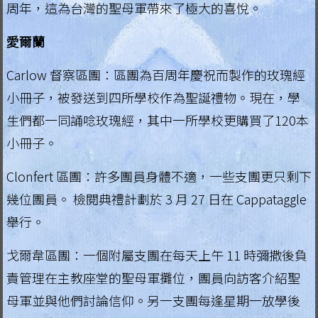
周年，這為台灣的聖母軍帶來了極大的喜悅。
愛爾蘭
Carlow 督察區團：區團為百周年慶祝而製作的玫瑰經
小冊子，被發送到四所學校作為聖誕禮物。現在，學
生們都一同誦唸玫瑰經，其中一所學校更購買了120本
小冊子。
Clonfert 區團：許多團員身體不適，一些支團更只剩下
幾位團員。 檢閱典禮計劃於 3 月 27 日在 Cappataggle
舉行。
戈爾韋區團：一個附屬支團在每天上午 11 時彌撒後負
責管理在主教座堂的聖母軍攤位，團員向訪客介紹聖
母軍並與他們討論信仰。另一支團每逢星期一放學後