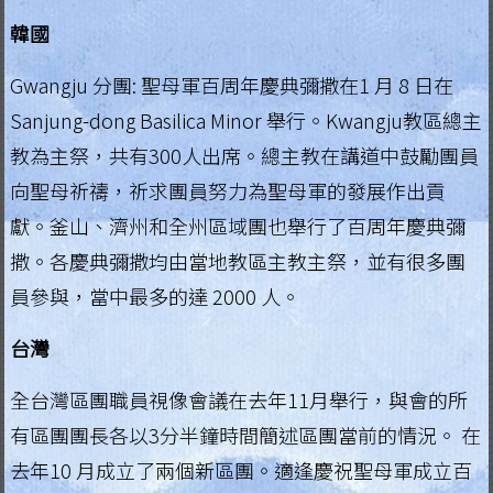
韓國
Gwangju 分團: 聖母軍百周年慶典彌撒在1 月 8 日在
Sanjung-dong Basilica Minor 舉行。Kwangju教區總主
教為主祭，共有300人出席。總主教在講道中鼓勵團員
向聖母祈禱，祈求團員努力為聖母軍的發展作出貢
獻。釜山、濟州和全州區域團也舉行了百周年慶典彌
撒。各慶典彌撒均由當地教區主教主祭，並有很多團
員參與，當中最多的達 2000 人。
台灣
全台灣區團職員視像會議在去年11月舉行，與會的所
有區團團長各以3分半鐘時間簡述區團當前的情況。 在
去年10 月成立了兩個新區團。適逢慶祝聖母軍成立百