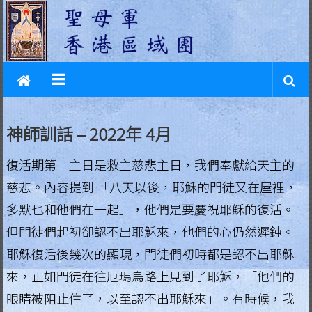
L
Skip
to
e
content
g
i
o
神師訓話 – 2022年 4月
n
復活期第二主日是救主慈悲主日，我們奉獻給天主的
o
慈悲。內容提到 「八天以後，耶穌的門徒又在屋裡，
f
多默也和他們在一起」，他們是要慶祝耶穌的復活。
M
但門徒們起初卻認不出耶穌來，他們的心仍然遲鈍。
a
耶穌復活後幾次的顯現，門徒們初時都是認不出耶穌
來，正如門徒在往厄瑪烏路上見到了耶穌，「他們的
r
眼睛被阻止住了，以至認不出耶穌來」。有時候，我
y