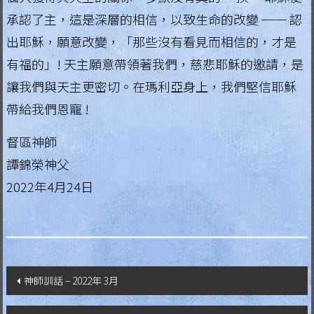
g
承認了主，這是深層的相信，以致生命的改變 ── 認
i
出耶穌，願意改變，「那些沒有看見而相信的，才是
a
有福的」! 天主願意帶領著我們，慈悲耶穌的邀請，是
讓我們與天主更密切。在瑪利亞身上，我們堅信耶穌
L
帶給我們恩寵 !
e
g
督區神師
i
譚錦榮神父
o
2022年4月24日
n
o
f
M
a
文
神師訓話 – 2022年 3月
r
章
y