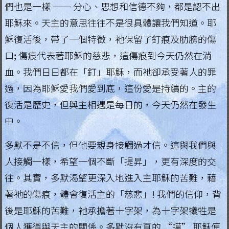
們也是一樣 ── 分心、思想和信德不夠，都是認不出
.
耶穌來。天主的意思往往不是很具體讓我們知道。耶
H
穌復活後，帶了一個特徵，衪保留了釘痕及肋膀的傷
o
口ꓼ 傷痕代表著耶穌的慈悲，這傷痕到今天仍然在淌
血。我們日日都在「釘」耶穌，而衪卻承受著人的罪
n
過，因為耶穌愛我們愛到底，這份愛是持續的。主的
g
復活是歷史，但與主相遇是每日的，今天仍然在發生
K
中。
o
多默不是不信，但他要親身接觸過才信。這與我們與
n
人接觸一樣，希望一個不斷「提昇」，更有深度的交
g
往。其實，多默渴望更深入地進入主耶穌的苦難，藉
著衪的傷痕，體會復活主的「慈悲」! 我們的信仰，背
R
後是耶穌的苦難，衪承擔著十字架，為十字架犧牲是
e
個人獲得與天主的關係。多默沒有真的 “摸” 耶穌便