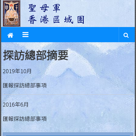
L
Skip
to
e
content
g
i
o
探訪總部摘要
n
2019年10月
o
匯報探訪總部事項
f
M
2016年6月
a
匯報探訪總部事項
r
y