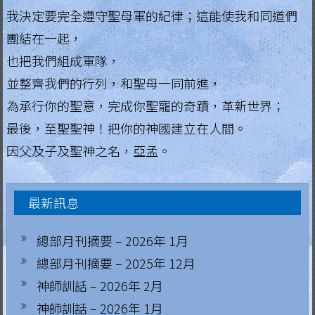
我決定要完全遵守聖母軍的紀律；這能使我和同道們
.
H
團結在一起，
o
也把我們組成軍隊，
n
並整齊我們的行列，和聖母一同前進，
g
為承行你的聖意，完成你聖寵的奇蹟，革新世界；
K
最後，至聖聖神！把你的神國建立在人間。
o
因父及子及聖神之名，亞孟。
n
g
R
最新訊息
e
g
總部月刊摘要 – 2026年 1月
i
總部月刊摘要 – 2025年 12月
a
神師訓話 – 2026年 2月
神師訓話 – 2026年 1月