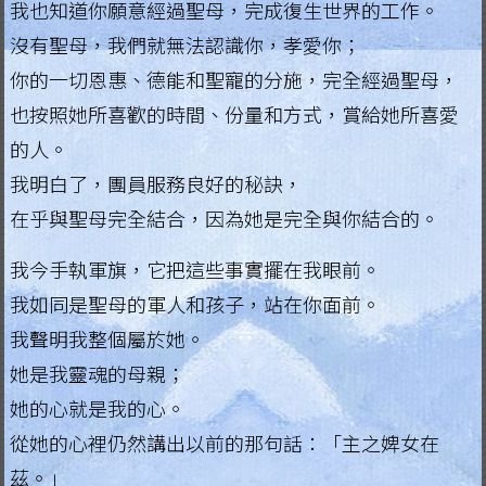
我也知道你願意經過聖母，完成復生世界的工作。
.
沒有聖母，我們就無法認識你，孝愛你；
H
你的一切恩惠、德能和聖寵的分施，完全經過聖母，
也按照她所喜歡的時間、份量和方式，賞給她所喜愛
o
的人。
n
我明白了，團員服務良好的秘訣，
g
在乎與聖母完全結合，因為她是完全與你結合的。
K
我今手執軍旗，它把這些事實擺在我眼前。
o
我如同是聖母的軍人和孩子，站在你面前。
n
我聲明我整個屬於她。
g
她是我靈魂的母親；
她的心就是我的心。
R
從她的心裡仍然講出以前的那句話：「主之婢女在
e
茲。」