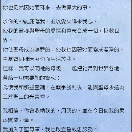
g
你也仍然因她而降來，去做偉大的事。
i
求你的神能庇蔭我，並以愛火降來我心，
a
使我的靈魂與聖母的愛情和意志合成一個，拯救世
界。
L
e
你使聖母成為無罪的，使我也因著她而變成潔淨的。
g
主基督同樣因著你而生活於我。
i
這樣，我可以同祂的母親，一起把祂帶到世界各地，
o
帶給一切需要祂的靈魂；
n
為使我和那些靈魂，在戰爭勝利後，能與聖母永遠為
o
王於聖三的光榮裡。
f
M
我相信，你會收納我的，用我的，並在今日使我的柔
a
弱變成力量。
r
我加入了聖母軍，我也敢宣誓效忠服務。
y