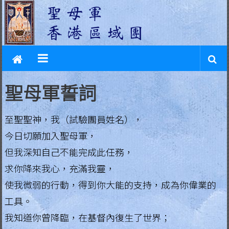
L
Skip
to
e
content
g
i
o
聖母軍誓詞
n
至聖聖神，我（試驗團員姓名），
o
今日切願加入聖母軍，
f
但我深知自己不能完成此任務，
M
求你降來我心，充滿我靈，
a
使我微弱的行動，得到你大能的支持，成為你偉業的
工具。
r
我知道你曾降臨，在基督內復生了世界；
y