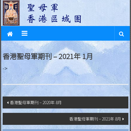
L
Skip
to
e
content
g
i
o
香港聖母軍期刊 – 2021年 1月
n
->
o
f
M
文
香港聖母軍期刊 – 2020年 8月
a
章
r
香港聖母軍期刊 – 2021年 8月
導
y