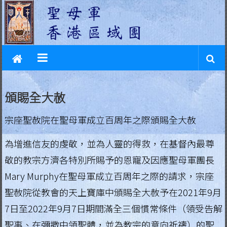
L
Skip
to
e
content
g
i
o
頒賜全大赦
n
宗座聖赦院在聖母軍成立百周年之際頒賜全大赦
o
f
為增進信友的虔敬，並為人靈的得救，在基督內最尊
敬的教宗方濟各特別所賜予的恩寵及因應聖母軍團長
M
Mary Murphy在聖母軍成立百周年之際的請求，宗座
a
聖赦院從教會的天上寶庫中頒賜全大赦予在2021年9月
r
7日至2022年9月7日期間滿全三個慣常條件（領受告解
y
聖事、在彌撒中領聖體，並為教宗的意向祈禱）的聖