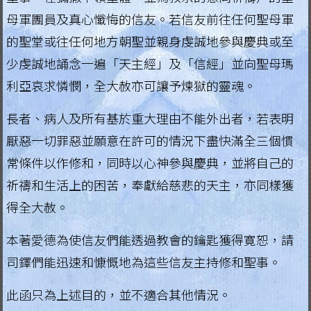
母軍團員及真心懺悔的信友。若信友前往任何聖母軍
.
的聖堂或往任何地方朝聖並親身虔誠地參與慶典或至
H
少虔誠地誦念一遍「天主經」及「信經」並向聖母瑪
o
利亞哀求憐憫，全大赦亦可讓予煉獄的靈魂。
n
長者、病人及所有基於重大理由不能外出者，若表明
g
厭惡一切罪惡並願意在許可的情況下盡快滿全三個慣
K
常條件以作修和，同時以心神參與慶典，並將自己的
o
祈禱和生活上的困苦，奉獻給慈悲的天主，亦同樣獲
得全大赦。
n
g
本著愛德為使信友們能透過教會的鑰匙獲得寛恕，請
司鐸們能迅速和慷慨地為這些信友主持修和聖事。
R
e
此函只為上述目的，並不適合其他情況。