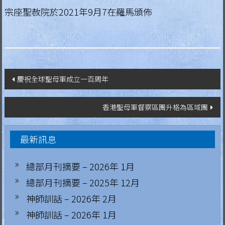
g
宗座聖赦院於2021年9月7在羅馬頒佈
i
a
L
文
慶祝全球聖母軍成立一百周年
e
章
g
香港聖母軍督察區團升格為區域團
i
導
o
覽
n
最新訊息
o
總部月刊摘要 – 2026年 1月
f
M
總部月刊摘要 – 2025年 12月
a
神師訓話 – 2026年 2月
r
神師訓話 – 2026年 1月
y