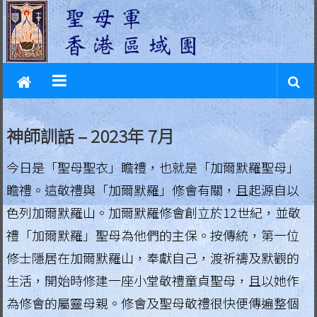
L
Skip
to
e
content
g
i
o
神師訓話 – 2023年 7月
n
今日是「聖母聖衣」瞻禮，也就是「加爾默羅聖母」
o
瞻禮。這敬禮與「加爾默羅」修會有關，且起源自以
f
色列加爾默羅山。加爾默羅修會創立於12世紀，並敬
M
禮「加爾默羅」聖母為他們的主保。按傳統，第一位
a
修士隱居在加爾默羅山，奉獻自己，渡祈禱及默觀的
生活，開始時修建一座小堂敬禮童貞聖母，且以她作
r
為修會的屬靈母親。修會及聖母敬禮很快便傳遍整個
y