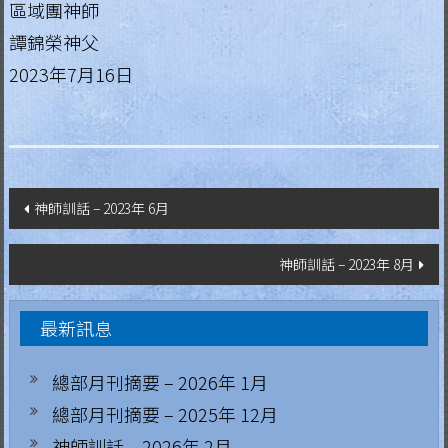
g
區域團神師
譚錦榮神父
i
2023年7月16日
a
L
e
g
文
神師訓話 – 2023年 6月
i
章
o
神師訓話 – 2023年 8月
導
n
o
覽
最新訊息
f
M
總部月刊摘要 – 2026年 1月
a
總部月刊摘要 – 2025年 12月
r
y
神師訓話 – 2026年 2月