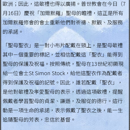
歐洲；因此，這敬禮也得以廣揚。普世教會在今日（7
.
月16日）慶祝「加爾默羅」聖母的瞻禮，這正是所有
H
加爾默羅修會的會士重新他們對祈禱、默觀、及服務
o
的承諾。
n
「聖母聖衣」是一對小布片配戴在頸上，是聖母敬禮
g
其中－個重要的標記，並相信配戴這「聖衣」能得到
聖母的保護及祝福。按照傳統，聖母在13世紀初顯現
K
給一位會士St Simon Stock，給他這聖衣作為配戴者
o
得到保護及祝福的記號。因此，誰若配戴「聖衣」，
n
是他對敬禮及孝愛聖母的表示，透過這項敬禮，提醒
g
佩戴者學習聖母的貞潔、謙遜，及服從的德行。這行
動是一項生命的承諾，表示佩戴了聖衣之後，能一生
R
追隨聖母的芳表，忠信於基督。
e