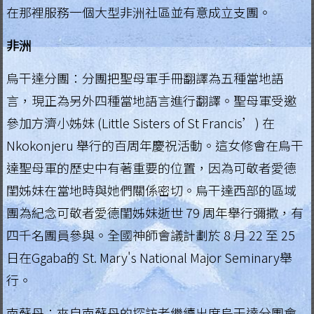
在那裡服務一個大型非洲社區並有意成立支團。
非洲
烏干達分團：分團把聖母軍手冊翻譯為五種當地語
言，現正為另外四種當地語言進行翻譯。聖母軍受邀
參加方濟小姊妹 (Little Sisters of St Francis’) 在
Nkokonjeru 舉行的百周年慶祝活動。這女修會在烏干
達聖母軍的歷史中有著重要的位置，因為可敬者愛德
閨姊妹在當地時與她們關係密切。烏干達西部的區域
團為紀念可敬者愛德閨姊妹逝世 79 周年舉行彌撒，有
四千名團員參與。全國神師會議計劃於 8 月 22 至 25
日在Ggaba的 St. Mary's National Major Seminary舉
行。
南蘇丹：來自南蘇丹的探訪者繼續出席烏干達分團會