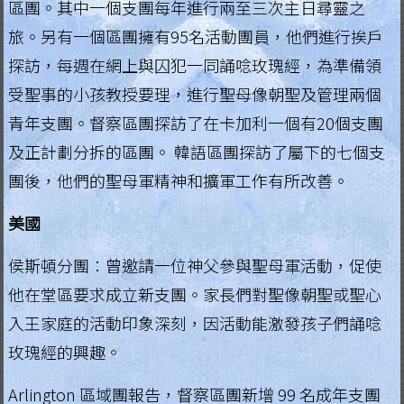
區團。其中一個支團每年進行兩至三次主日尋靈之
g
旅。另有一個區團擁有95名活動團員，他們進行挨戶
i
探訪，每週在網上與囚犯一同誦唸玫瑰經，為準備領
a
受聖事的小孩教授要理，進行聖母像朝聖及管理兩個
青年支團。督察區團探訪了在卡加利一個有20個支團
L
e
及正計劃分拆的區團。 韓語區團探訪了屬下的七個支
g
團後，他們的聖母軍精神和擴軍工作有所改善。
i
美國
o
n
侯斯頓分團：曾邀請一位神父參與聖母軍活動，促使
o
他在堂區要求成立新支團。家長們對聖像朝聖或聖心
f
入王家庭的活動印象深刻，因活動能激發孩子們誦唸
M
a
玫瑰經的興趣。
r
Arlington 區域團報告，督察區團新增 99 名成年支團
y