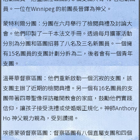
員。一位在Winnipeg 的前團長晉鐸為神父。
.
H
蒙特利爾分團：分團在六月舉行了檢閱典禮及討論大
會。他們印製了一千本法文手冊。透過每月擴軍活動
o
分別為分團和區團招募了八名及三名新團員。一個擁
n
有15名團員的支團計劃分拆為二，後者會有一個青年
g
支團。
K
溫哥華督察區團：他們重新啟動一個沉寂的支團，該
o
支團主辦了近期的檢閱典禮。另一個有16名團員的支
n
團帶著四尊聖像探訪離開教會的家庭，鼓勵他們實踐
g
信仰，讓孩子接受洗禮或使婚姻正規化。神師Anthony
Ho 神父親力親為，受到讚揚。
R
e
埃德蒙頓督察區團：督察區團有八個直屬支團和四個