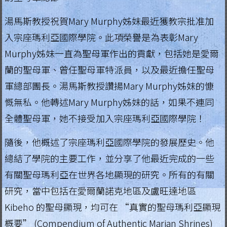
湯馬斯教授祝賀Mary Murphy姊妹最近獲教宗批准加
入宗座瑪利亞國際學院。此項榮譽是為表彰Mary
Murphy姊妹一直為聖母軍作出的貢獻，包括她是愛爾
蘭的聖母軍、曾任聖母軍特派員，以及最近擔任聖母
軍總部團長。湯馬斯教授讚揚Mary Murphy姊妹的慷
慨無私。他轉述Mary Murphy姊妹的話，如果不連同
全體聖母軍，她不接受加入宗座瑪利亞國際學院！
隨後，他概述了宗座瑪利亞國際學院的發展歷史。他
總結了學院的主要工作，並分享了他最近完成的一些
有關聖母瑪利亞在世界各地顯現的研究。所有的有關
研究，當中包括在愛爾蘭諾克地區及盧旺達地區
Kibeho 的聖母顯現，均可在 “真實的聖母瑪利亞顯現
概要” (Compendium of Authentic Marian Shrines)