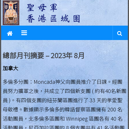
L
Skip
to
e
content
g
i
o
總部月刊摘要 – 2023年 8月
n
加拿大
o
f
多倫多分團：Moncada神父向團員推介了日課。經團
員努力擴軍之後，共成立了四個新支團 ( 約有40名新團
M
員 )。有四個支團的紐芬蘭區團進行了 33 天的孝愛聖
a
母敬禮。數據顯示多倫多的韓語督察區團擁有 200 名
r
活動團員，北多倫多區團和 Winnipeg 區團各有 40 名
y
活動團員，尼亞加拉區團的 8 個支團共有 41 名活動團