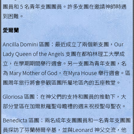
團員和 5 名青年支團團員。許多支團在邀請神師時遇
.
H
到困難。
o
愛爾蘭
n
g
Ancilla Domini 區團：最近成立了兩個新支團，Our
K
Lady Queen of the Angels 支團在都柏林理工大學成
o
立，在學期期間舉行週會。另一支團為青年支團，名
n
為 Mary Mother of God，在Myra House 舉行週會。區
g
團周年旅行將會參觀區團所屬地區內的五座教堂。
R
e
Gloriosa 區團：在神父們的支持和團員的推動下，大
g
部分堂區在加爾默羅聖母瞻禮的週末祝授聖母聖衣。
i
a
Benedicta 區團：兩名成年支團團員和一名青年支團團
員探訪了芬蘭赫爾辛基，並與Leonard 神父交流，他