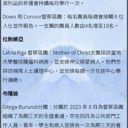
弟列品的祈禱會持續每月舉行一次。
.
Down 和 Connor督察區團：每名團員每週會接觸 6 位
H
人仕並作報告。一支團的團員人數由4名增至19名。
o
拉脫維亞
n
Latvia Riga 督察區團：Mother of Christ支團探訪當地
g
大學醫院腫瘤科病房，並安排神父探望病人。他們亦
K
探訪視障人士護理中心，並安排每週一次在該中心舉
o
行彌撒。
n
布隆迪
g
Gitega-Burundi分團：分團於 2023 年 8 月為督察區團
R
組織了為期三天的全國會議，亦在同月為公共部門工
e
作人員、青年、學生和商人安排另一次為期三天的會