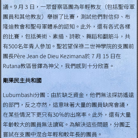
g
議。9 月 3 日，一眾督察區團為年輕教友（包括聖母軍
i
團員和其他教友）舉辦了比賽，測試他們對信仰、布
隆迪教會和聖母軍體系的認知。此外，還有各式各樣
a
的比賽，包括美術、素描、詩歌、舞蹈和翻筋斗，共
L
有500名年青人參加。聖若望保祿二世神學院的支團前
e
團長Père Jean de Dieu Kezimana於 7 月 15 日在
g
Rutana教區晉鐸為神父，我們感到十分欣喜。
i
o
剛果民主共和國
n
o
Lubumbashi分團：由於缺乏資金，他們無法探訪遙遠
f
的部門，反之亦然，這意味著大量的團員缺席會議，
M
在某些情況下更只有30％的出席率。此外，還有大量
a
年齡較大的團員無法讀寫。為解決這些問題，分團正
r
嘗試在支團中混合年輕和較年長的團員。
y