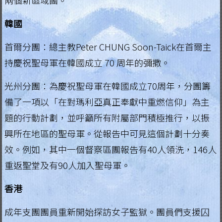
兩個新區域團。
韓國
首爾分團：總主教Peter CHUNG Soon-Taick在首爾主
持慶祝聖母軍在韓國成立 70 周年的彌撒。
光州分團：為慶祝聖母軍在韓國成立70周年，分團籌
備了一項以「在對瑪利亞真正奉獻中重燃信仰」為主
題的行動計劃，並呼籲所有附屬部門積極推行，以振
興所在地區的聖母軍。從報告中可見這個計劃十分奏
效。例如，其中一個督察區團報告有40人領洗，146人
重返聖堂及有90人加入聖母軍。
香港
成年支團團員重新開始探訪女子監獄。團員們支援囚