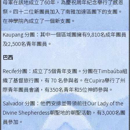
母軍在該地成立了60年，為慶祝周年紀念舉行了感恩
祭。四十二位新團員加入了南雅加達區團下的支團。
在神學院內成立了一個新支團。
Kaupang 分團：其中一個區域團擁有9,810名成年團員
及2,500名青年團員。
巴西
Recife分團：成立了5個青年支團。分團在Timbaúba組
織了基督旅行團，有 70 名參與者。在Cupira舉行了州
際青年團員會議，有350名青年和5位神師參與。
Salvador 分團：他們安排並帶領前往Our Lady of the
Divine Shepherdess朝聖地的朝聖活動，有3,000名團
員參加。