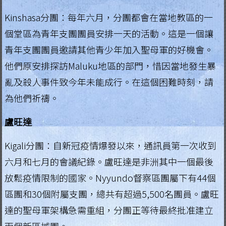
.
Kinshasa分團：每年六月，分團都會在當地教區的一
H
個堂區為青年支團團員安排一天的活動。這是一個讓
o
青年支團團員邀請其他青少年加入聖母軍的好機會。
n
他們原安排探訪Maluku地區的部門，惜因當地發生暴
g
亂及殺人事件致今年未能成行。在這個困難時刻，請
K
o
為他們祈禱。
n
盧旺達
g
R
Kigali分團：自新冠疫情爆發以來，通訊員第一次收到
e
六月和七月的會議紀錄。盧旺達是非洲其中一個最後
g
放鬆疫情限制的國家。Nyyundo督察區團屬下有44個
i
區團和30個附屬支團，總共有超過5,500名團員。盧旺
a
達的聖母軍架構急需重組，分團正等待最終批准建立