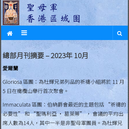
L
Skip
to
e
content
g
i
o
總部月刊摘要 – 2023年 10月
n
愛爾蘭
o
f
Gloriosa 區團：為杜輝兄弟列品的祈禱小組將於 11 月
5 日在橄欖山舉行首次聚會。
M
a
Immaculata 區團：伯納爵會最近的主題包括 “祈禱的
必要性” 和 “聖瑪利亞 ‧ 葛萊蒂” ， 會議的平均出
r
席人數為14人，其中一半是非聖母軍團員。為杜輝兄
y