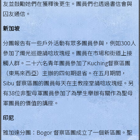
友並鼓勵她們在獲釋後更生。團員們也透過書信會與
囚友通信。
新加坡
分團報告有一些戶外活動有眾多團員參與，例如300人
參加了燭光巡遊誦唸玫瑰經。團員在市場和街道上接
觸人群。二十六名青年團員參加了Kuching督察區團
（東馬來西亞）主辦的四旬期退省。在五月期間，
Sibu 督察區團的團員每天在主教座堂誦唸玫瑰經。另
有38位非聖母軍團員參加了為學生舉辦有關作為聖母
軍團員的價值的講座。
印尼
雅加達分團：Bogor 督察區團成立了一個新區團。聖