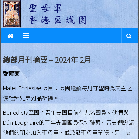
L
Skip
to
e
content
g
i
o
總部月刊摘要 – 2024年 2月
n
愛爾蘭
o
f
Mater Ecclesiae 區團：區團繼續每月守聖時為天主之
僕杜輝兄弟列品祈禱。
M
a
Benedicta區團：青年支團目前有九名團員。他們與
Dún Laoghaire的青年支團團員保持聯繫。青支們邀請
r
他們的朋友加入聖母軍，並派發聖母軍單張。另一支
y