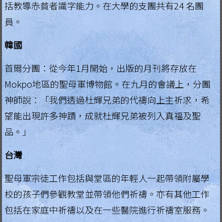
括教導赤貧者識字能力。在大學的支團共有24 名團
員。
韓國
首爾分團：從今年1月開始，出版的月​​刊將存放在
Mokpo地區的聖母軍博物館。在九月的會議上，分團
神師說：「我們透過杜輝兄弟的代禱向上主祈求，希
望能出現許多神蹟，成就杜輝兄弟被列入真福及聖
品。」
台灣
聖母軍宗徒工作包括與堂區的年輕人一起帶領附屬學
校的孩子們參觀教堂並帶領他們祈禱。亦有其他工作
包括在家庭中祈禱以及在一些醫院進行祈禱室服務。