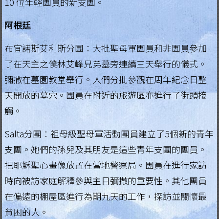
10 位年輕團員的新支團。
.
阿根廷
H
o
布宜諾斯艾利斯分團：大批聖母軍團員和非團員參加
n
了在天主之僕林艾峰兄弟墓旁連續三天舉行的儀式。
g
彌撒在墓園教堂舉行。人們分批參觀在周年紀念日整
K
o
天開放的墓穴。團員在附近的旅遊區亦進行了街頭接
n
觸。
g
Salta分團：祖母級聖母軍活動團員建立了5個新的青年
R
e
支團。她們的孫兒及其朋友是這些青年支團的團員。
g
把耶穌聖心畫像放置在當地警察局。團員在進行家訪
i
時向被訪家庭解釋參與主日彌撒的重要性。其他團員
a
在偏遠的棚屋區進行為期九天的工作，探訪並關懷最
貧困的人。