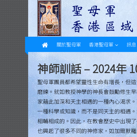
L
Skip
to
e
content
g
i
關於聖母軍
香港聖母軍
訊息
o
n
神師訓話 – 2024年 
o
聖母軍團員都希望靈性生命有增長，但這
f
磨練。就如教授神學的神長會鼓勵修生早
M
家藉此加深和天主相遇的一種內心渴求。
a
一種科學或知識，而不是同天主的相遇。
相輔相成的。因此，在教會歷史中出現了
r
也興起了很多不同的神修家，如加爾默羅
y