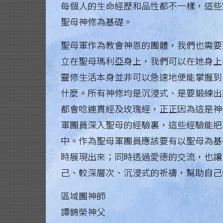
每個人的生命經歷和品性都不一樣，這些
.
聖母神修為基礎。
H
聖母軍作為教會神恩的團體，我們也需要
o
立在聖母瑪利亞身上，我們可以在她身上
n
靈修生活本身並非可以急速地便能掌握到
g
什麼。所有神修均是沉浸式、是要鍛練出
都會唸連貫經及玫瑰經，正正因為這是神
K
軍團員深入聖母的經驗裏，這些經驗能把
o
中。作為聖母軍團員應該要有以聖母為基
n
時展現出來；同時透過愛德的交流，也讓
g
己、較深層次、沉浸式的祈禱，幫助自己
R
區域團神師
e
譚錦榮神父