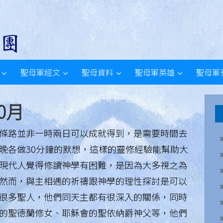
聖母軍經文
聖母資料
聖母軍英雄
聖母軍
10月
條路並非一時兩日可以成就得到，是需要時間去
晚各做30分鐘的默想，這樣的靈修經驗能幫助大
現代人覺得修讀神學有困難，是因為大多視之為
然而，與主相遇的祈禱跟神學的理性探討是可以
很多聖人，他們同天主都有很深入的關係，同時
的聖德蘭修女、耶穌會的聖依納爵神父等，他們