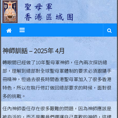
L
Skip
to
e
content
g
i
o
神師訓話 – 2025年 4月
n
轉眼間已經做了10年聖母軍神師，任內兩次探訪總
o
部，理解到總部對全球聖母軍體制的要求必須跟隨手
f
冊精神，但過去很長時間香港聖母軍加入了很多香港
M
特色，所以在執行修訂做回總部要求的時候，面對很
a
多的挑戰。
r
任內神師委任存在很多艱難的問題，因為神師應該是
y
被指派的，而不是團員們選擇自己喜歡的神師，這樣