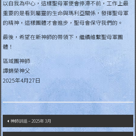
g
以自我為中心，這樣聖母軍便會停滯不前，工作上最
重要的是看到屬靈的生命與瑪利亞關係，發揮聖母軍
i
的精神，這樣團體才會進步，聖母會保守我們的。
a
最後，希望在新神師的帶領下，繼續維繫聖母軍團
L
體！
e
g
區域團神師
i
譚錦榮神父
o
2025年4月27日
n
o
f
M
文
a
神師訓話 – 2025年 3月
r
章
y