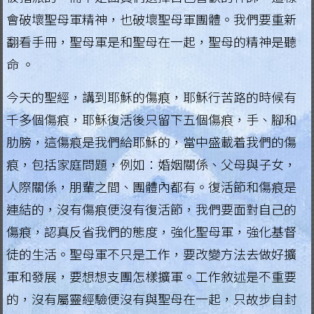
會破壞聖母軍精神，也破壞聖母軍團體。我們要重新
.
翻看手冊，聖母軍是和聖母在一起，聖母的精神是聽
H
命 。
o
今天的聖經，講到耶穌的傷痕，耶穌行苦路的時候有
n
千多個傷痕，耶穌復活後只留下五個傷痕，手、腳和
g
肋膀，這傷痕是我們給耶穌的，當中盛載着我們的傷
K
痕，包括家庭問題，例如：婚姻關係、父母與子女，
o
人際關係，朋輩之間、團體內都有。復活節和傷痕是
連結的，沒有傷痕便沒有復活節，我們要面對自己的
n
傷痕，認真反省我們的態度，強化聖母軍，強化基督
g
徒的生活。聖母軍不只是工作，要改變方法去做好擴
R
軍和發展，要想想支團怎樣擴軍。工作敘述是不重要
e
的，沒有屬靈經驗便沒有與聖母在一起，只故步自封